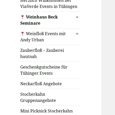
Herzlich Willkommen bei
ViaVerde Events in Tübingen
untermenü
Weinhaus Beck
öffnen
Seminare
untermenü
Weinfloß Events mit
öffnen
Andy Urban
Zauberfloß – Zauberei
hautnah
Geschenkgutscheine für
Tübinger Events
Neckarfloß Angebote
Stocherkahn
Gruppenangebote
Mini Picknick Stocherkahn