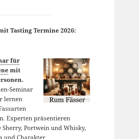
it Tasting Termine 2026:
ar für
ene
mit
ersonen.
enen-Seminar
er lernen
Fassarten
n. Experten präsentieren
e Sherry, Portwein und Whisky,
ma und Charakter.