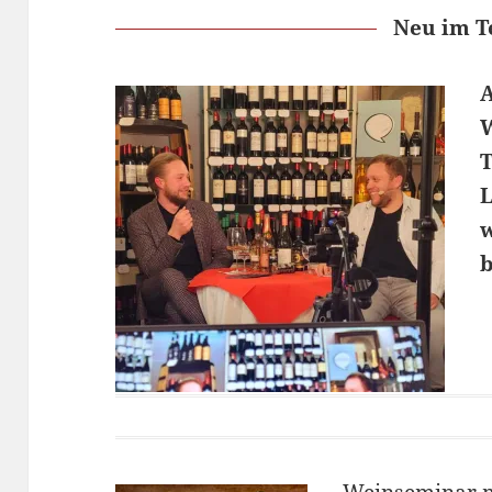
Neu im 
T
L
b