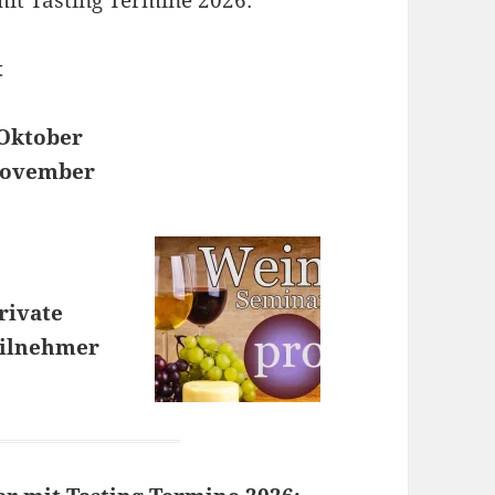
it Tasting Termine 2026:
t
. Oktober
 November
rivate
eilnehmer