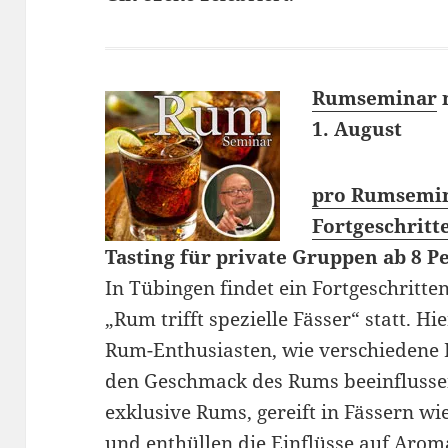
Rumseminar
m
1. August
pro Rumsemin
Fortgeschritt
Tasting für private Gruppen ab 8 P
In Tübingen findet ein Fortgeschritt
„Rum trifft spezielle Fässer“ statt. Hi
Rum-Enthusiasten, wie verschiedene 
den Geschmack des Rums beeinflusse
exklusive Rums, gereift in Fässern wi
und enthüllen die Einflüsse auf Aro