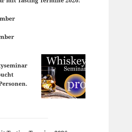
r mit Tasting Termine 2026:
tember
ember
kyseminar
bucht
 Personen.