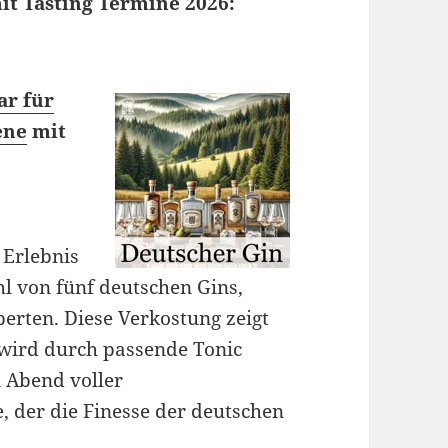
t Tasting Termine 2026:
ar für
ene
mit
 Erlebnis
l von fünf deutschen Gins,
erten. Diese Verkostung zeigt
d wird durch passende Tonic
n Abend voller
 der die Finesse der deutschen