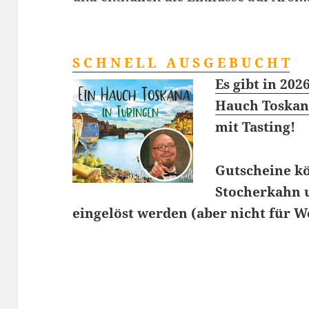
S C H N E L L A U S G E B U C H T
Es gibt in 202
Hauch Toskan
mit Tasting!
Gutscheine kö
Stocherkahn 
eingelöst werden (aber nicht für 